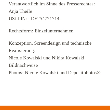
Was
Verantwortlich im Sinne des Presserechtes:
wir
Anja Theile
USt-IdNr.: DE254771714
machen
Rechtsform: Einzelunternehmen
Für
Konzeption, Screendesign und technische
wen
Realisierung:
wir
Nicole Kowalski und Nikita Kowalski
arbeiten
Bildnachweise
Photos: Nicole Kowalski und Depositphotos®
Kontakt