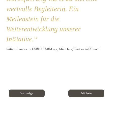
wertvolle Begleiterin. Ein
ei
Meilenstein für die
Sozi
Weiterentwicklung unserer
Initiative.“
Initiatorinnen von FARBALARM.org, München, Start social Alumni
dem
gie,
Vorherige
Nächste