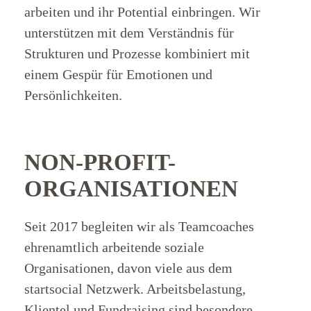
Was
arbeiten und ihr Potential einbringen. Wir
unterstützen mit dem Verständnis für
wir
Strukturen und Prozesse kombiniert mit
machen
einem Gespür für Emotionen und
Persönlichkeiten.
Für
wen
NON-PROFIT-
wir
ORGANISATIONEN
arbeiten
Seit 2017 begleiten wir als Teamcoaches
Kontakt
ehrenamtlich arbeitende soziale
Organisationen, davon viele aus dem
startsocial Netzwerk. Arbeitsbelastung,
Klientel und Fundraising sind besondere