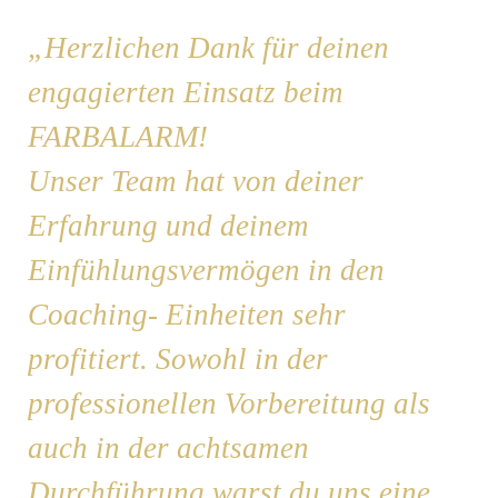
„Herzlichen Dank für deinen
„S
engagierten Einsatz beim
ü
FARBALARM!
da
Unser Team hat von deiner
w
d
Erfahrung und deinem
au
Einfühlungsvermögen in den
Be
Coaching- Einheiten sehr
he
profitiert. Sowohl in der
fr
ab
professionellen Vorbereitung als
op
auch in der achtsamen
D
Durchführung warst du uns eine
wi